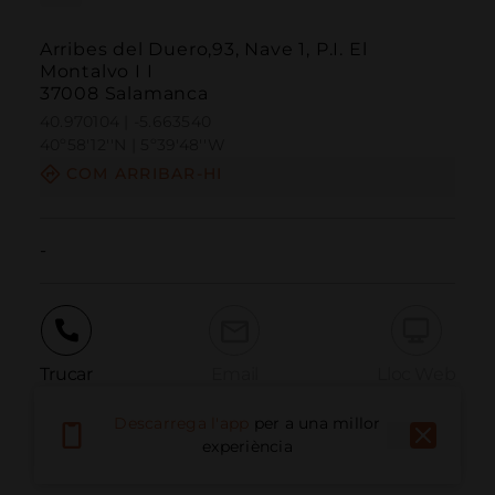
Arribes del Duero,93, Nave 1, P.I. El
Montalvo I I
37008 Salamanca
40.970104 | -5.663540
40º58'12''N | 5º39'48''W
COM ARRIBAR-HI
-
Trucar
Email
Lloc Web
Descarrega l'app
per a una millor
experiència
Informar problema