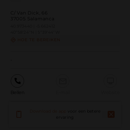
C/ Van Dick, 66
37005 Salamanca
40.973440 | -5.662412
40º58'24''N | 5º39'44''W
HOE TE BEREIKEN
-
Bellen
E-mail
Website
Download de app
voor een betere
Probleem melden
ervaring