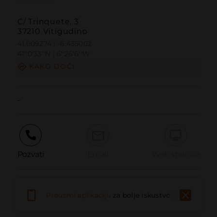
C/ Trinquete, 3
37210 Vitigudino
41.009274 | -6.435002
41º0'33''N | 6º26'6''W
KAKO DOĆI
-
Pozvati
Email
Web stranica
Prijaviti problem
Preuzmi aplikaciju
za bolje iskustvo