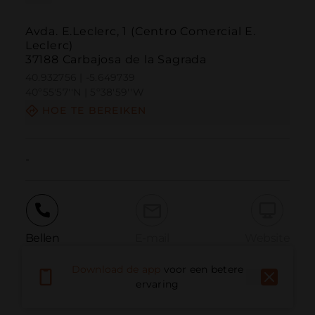
Avda. E.Leclerc, 1 (Centro Comercial E.
Leclerc)
37188 Carbajosa de la Sagrada
40.932756 | -5.649739
40º55'57''N | 5º38'59''W
HOE TE BEREIKEN
-
Bellen
E-mail
Website
Download de app
voor een betere
ervaring
Probleem melden