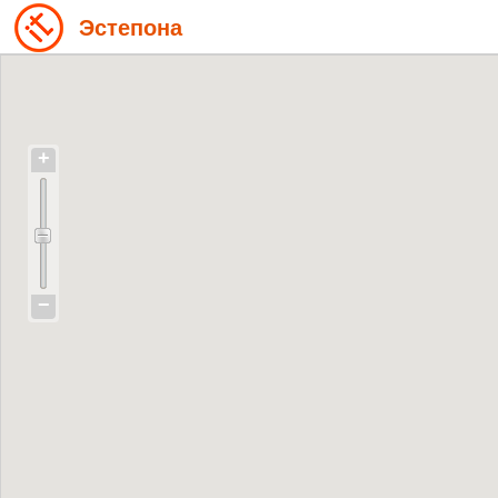
Эстепона
+
−