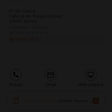
Pº de Gracia
Cabeza de Diego Gómez
37460 Sando
40.926893 | -6.070097
40º55'36''N | 6º4'12''W
KAKO DOĆI
-
Pozvati
Email
Web stranica
Preuzmi aplikaciju
za bolje iskustvo
Prijaviti problem