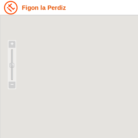
Figon la Perdiz
+
−