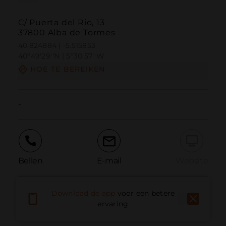
C/ Puerta del Rio, 13
37800 Alba de Tormes
40.824884 | -5.515853
40º49'29''N | 5º30'57''W
HOE TE BEREIKEN
-
Bellen
E-mail
Website
Download de app
voor een betere
Probleem melden
ervaring