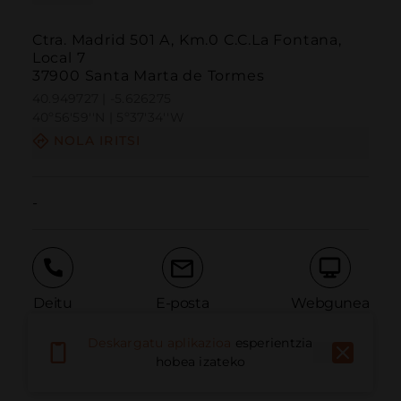
Ctra. Madrid 501 A, Km.0 C.C.La Fontana,
Local 7
37900 Santa Marta de Tormes
40.949727 | -5.626275
40º56'59''N | 5º37'34''W
NOLA IRITSI
-
Deitu
E-posta
Webgunea
Deskargatu aplikazioa
esperientzia
hobea izateko
Eman arazoa