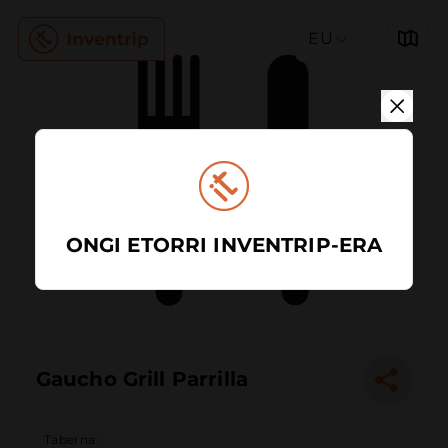
EU
ONGI ETORRI INVENTRIP-ERA
Gaucho Grill Parrilla
Taberna