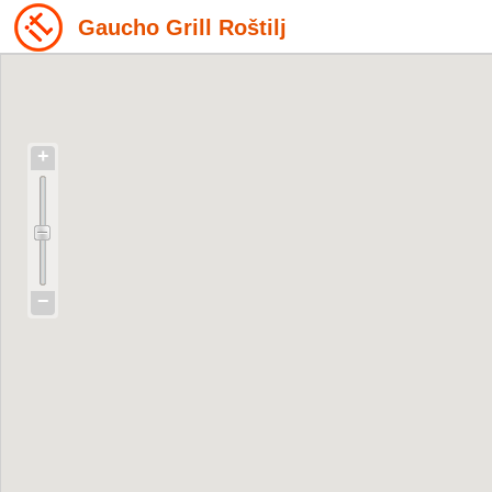
Gaucho Grill Roštilj
+
−