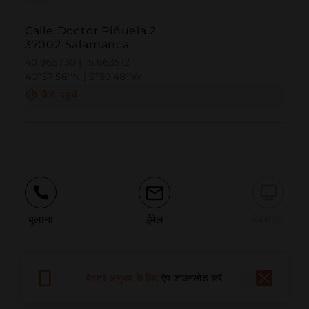
Calle Doctor Piñuela,2
37002 Salamanca
40.965730 | -5.663512
40º57'56''N | 5º39'48''W
कैसे पहुंचें
-
बुलाना
ईमेल
वेबसाइट
समस्या की सूचना दें
बेहतर अनुभव के लिए
ऐप डाउनलोड करें