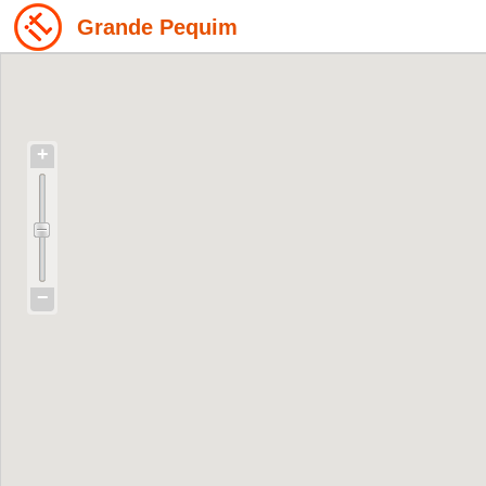
Grande Pequim
+
−