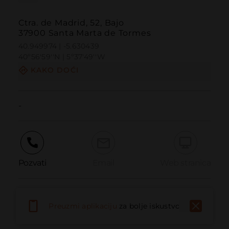
Ctra. de Madrid, 52, Bajo
37900 Santa Marta de Tormes
40.949974 | -5.630439
40º56'59''N | 5º37'49''W
KAKO DOĆI
-
Pozvati
Email
Web stranica
Prijaviti problem
Preuzmi aplikaciju
za bolje iskustvo