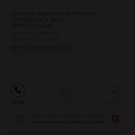
Carretera Bejar-Ciudad Rodrigo,2
Cristóbal de la Sierra
37684 Cristóbal
40.468401 | -5.889474
40º28'6''N | 5º53'22''W
WEGBESCHREIBUNG
-
Anruf
E-Mail
Website
Laden Sie die Anwendung herunter,
um ein besseres Erlebnis zu haben
Problem melden