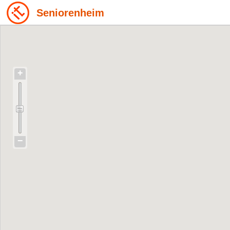
Seniorenheim
+
−