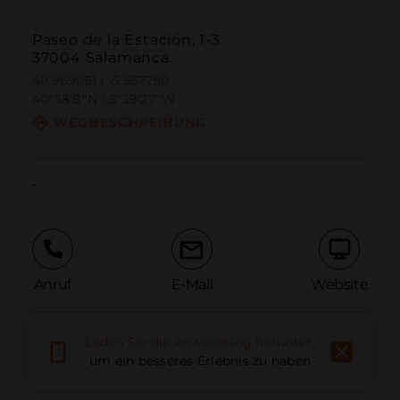
Paseo de la Estación, 1-3
37004 Salamanca
40.969051 | -5.657750
40º58'8''N | 5º39'27''W
WEGBESCHREIBUNG
-
Anruf
E-Mail
Website
Laden Sie die Anwendung herunter,
Problem melden
um ein besseres Erlebnis zu haben