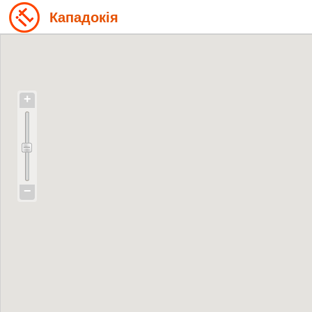
Кападокія
+
−