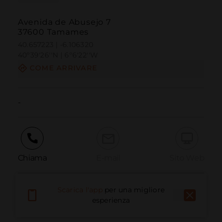
Avenida de Abusejo 7
37600 Tamames
40.657223 | -6.106320
40º39'26''N | 6º6'22''W
COME ARRIVARE
-
Chiama
E-mail
Sito Web
Scarica l'app
per una migliore
Segnala problema
esperienza