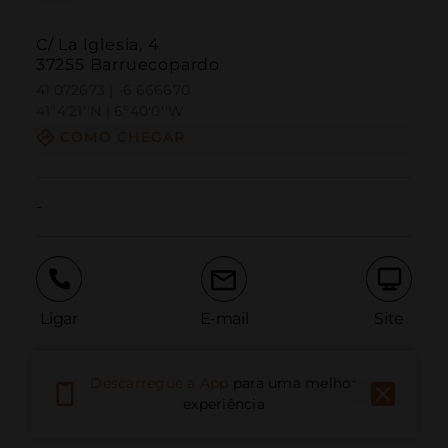
C/ La Iglesia, 4
37255 Barruecopardo
41.072673 | -6.666670
41º4'21''N | 6º40'0''W
COMO CHEGAR
-
Ligar
E-mail
Site
Descarregue a App
para uma melhor
Relatar problema
experiência