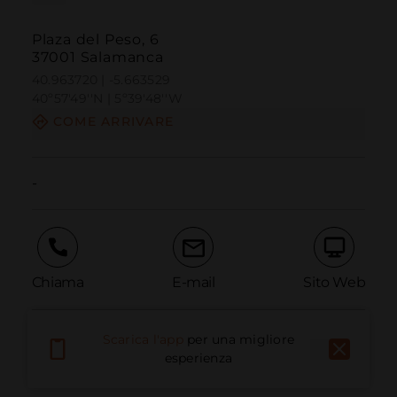
Plaza del Peso, 6
37001 Salamanca
40.963720 | -5.663529
40º57'49''N | 5º39'48''W
COME ARRIVARE
-
Chiama
E-mail
Sito Web
Scarica l'app
per una migliore
Segnala problema
esperienza