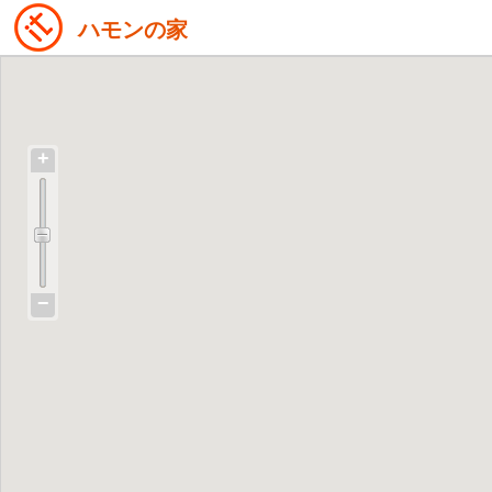
ハモンの家
+
−