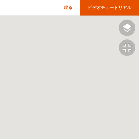
戻る
ビデオチュートリアル
fullscreen_exit