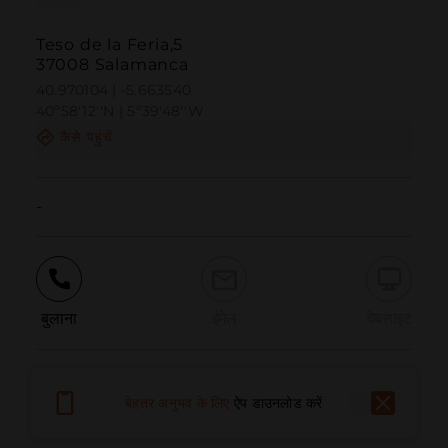
Teso de la Feria,5
37008 Salamanca
40.970104 | -5.663540
40º58'12''N | 5º39'48''W
कैसे पहुंचें
-
बुलाना
ईमेल
वेबसाइट
समस्या की सूचना दें
बेहतर अनुभव के लिए
ऐप डाउनलोड करें