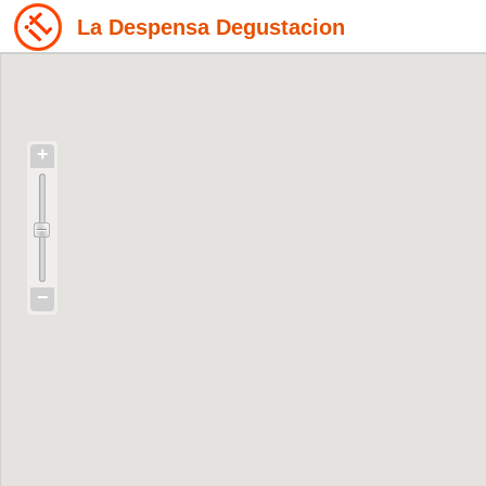
La Despensa Degustacion
+
−