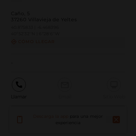
Caño, 5
37260 Villavieja de Yeltes
40.875833 | -6.468396
40º52'32''N | 6º28'6''W
CÓMO LLEGAR
-
Llamar
Email
Sitio Web
Descarga la app
para una mejor
Informar problema
experiencia