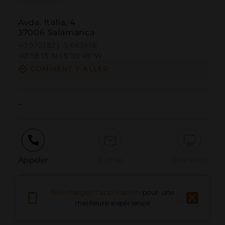
Avda. Italia, 4
37006 Salamanca
40.970382 | -5.663856
40º58'13''N | 5º39'49''W
COMMENT Y ALLER
-
Appeler
E-mail
Site Web
Téléchargez l'application
pour une
Signaler un problème
meilleure expérience