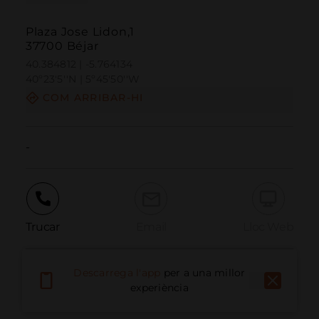
Plaza Jose Lidon,1
37700 Béjar
40.384812 | -5.764134
40º23'5''N | 5º45'50''W
COM ARRIBAR-HI
-
Trucar
Email
Lloc Web
Descarrega l'app
per a una millor
Informar problema
experiència