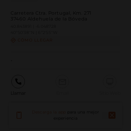
Carretera Ctra. Portugal, Km. 271
37460 Aldehuela de la Bóveda
40.843891 | -6.048728
40º50'38''N | 6º2'55''W
CÓMO LLEGAR
-
Llamar
Email
Sitio Web
Descarga la app
para una mejor
Informar problema
experiencia