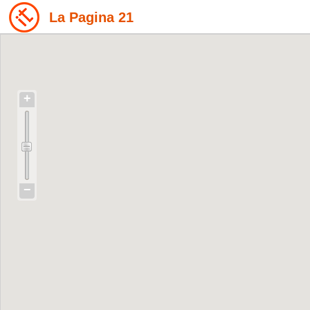
La Pagina 21
+
−