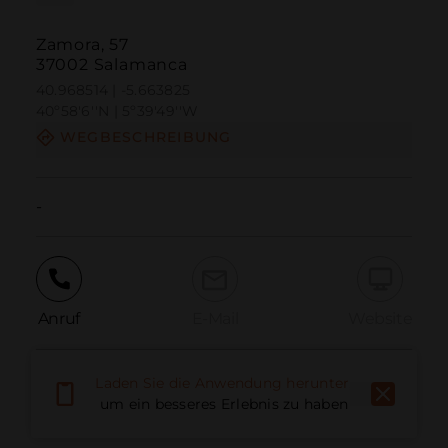
Zamora, 57
37002 Salamanca
40.968514 | -5.663825
40º58'6''N | 5º39'49''W
WEGBESCHREIBUNG
-
Anruf
E-Mail
Website
Laden Sie die Anwendung herunter,
Problem melden
um ein besseres Erlebnis zu haben