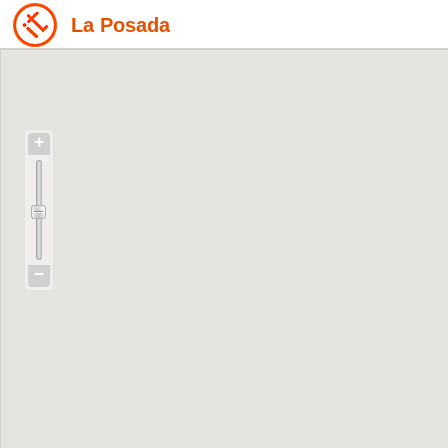
La Posada
+
−