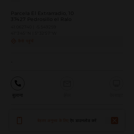
Parcela El Extrarradio, 10
37427 Pedrosillo el Ralo
41.062740 | -5.549259
41º3'45''N | 5º32'57''W
कैसे पहुंचें
-
बुलाना
ईमेल
वेबसाइट
समस्या की सूचना दें
बेहतर अनुभव के लिए
ऐप डाउनलोड करें