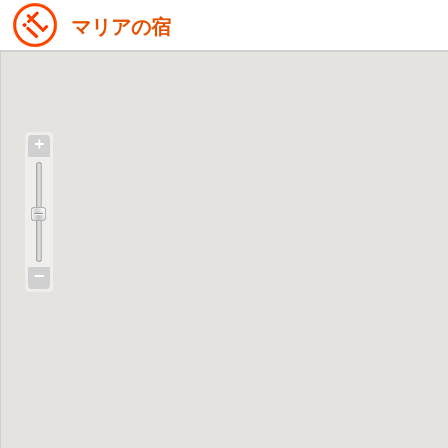
マリアの宿
+
−