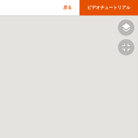
戻る
ビデオチュートリアル
fullscreen_exit