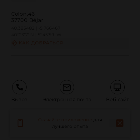
Colon,46
37700 Béjar
40.385482 | -5.766467
40º23'7''N | 5º45'59''W
КАК ДОБРАТЬСЯ
-
Вызов
Электронная почта
Веб-сайт
Скачайте приложение
для
Сообщить о проблеме
лучшего опыта