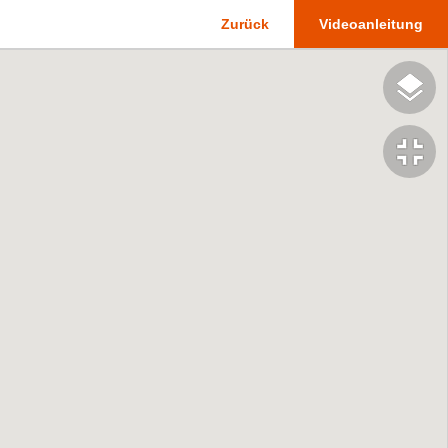
Zurück
Videoanleitung
fullscreen_exit