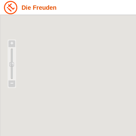
Die Freuden
+
−