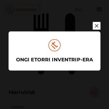
EU
ONGI ETORRI INVENTRIP-ERA
Marrubiak
Jatetxea