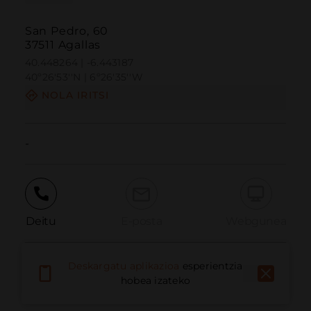
San Pedro, 60
37511 Agallas
40.448264 | -6.443187
40º26'53''N | 6º26'35''W
NOLA IRITSI
-
Deitu
E-posta
Webgunea
Deskargatu aplikazioa
esperientzia
Eman arazoa
hobea izateko