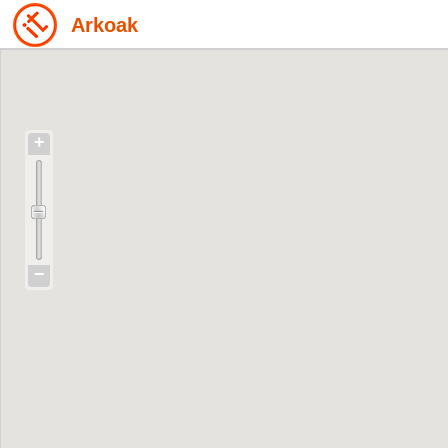
Arkoak
+
−