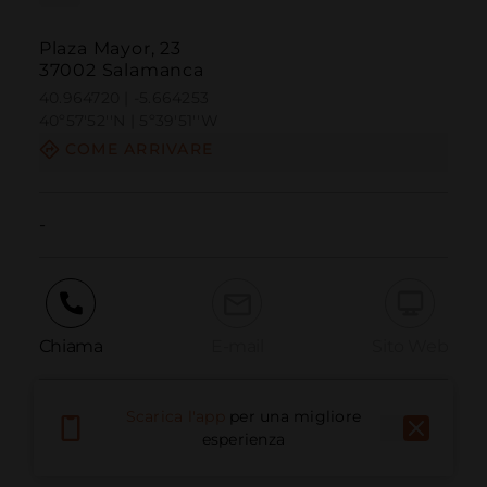
Plaza Mayor, 23
37002 Salamanca
40.964720 | -5.664253
40º57'52''N | 5º39'51''W
COME ARRIVARE
-
Chiama
E-mail
Sito Web
Scarica l'app
per una migliore
Segnala problema
esperienza