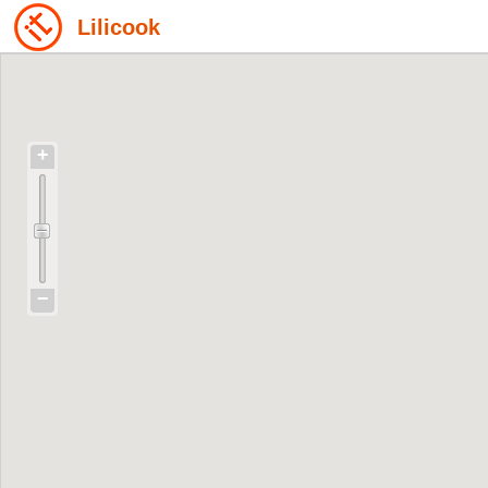
Lilicook
+
−