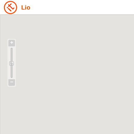
Lio
+
−