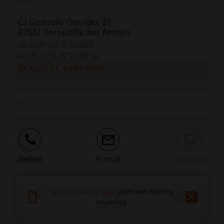
C/ Gonzalo Garrido, 21
37531 Serradilla del Arroyo
40.521870 | -6.361060
40º31'18''N | 6º21'39''W
HOE TE BEREIKEN
-
Bellen
E-mail
Website
Download de app
voor een betere
Probleem melden
ervaring