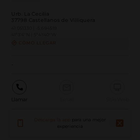
Urb. La Cecilia
37798 Castellanos de Villiquera
41.051330 | -5.694519
41º3'4''N | 5º41'40''W
CÓMO LLEGAR
-
Llamar
Email
Sitio Web
Descarga la app
para una mejor
Informar problema
experiencia