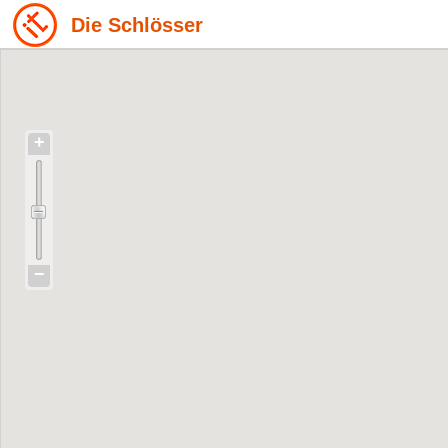
Die Schlösser
+
−