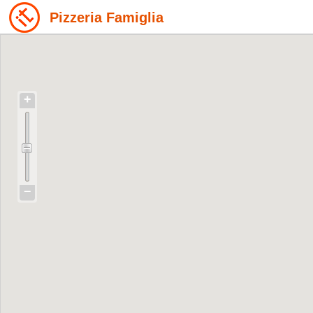
Pizzeria Famiglia
+
−