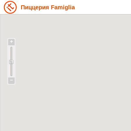
Пиццерия Famiglia
+
−