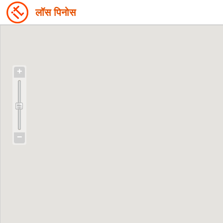
लॉस पिनोस
+
−