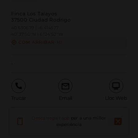
Finca Los Talayos
37500 Ciudad Rodrigo
40.630679 | -6.414577
40º37'50''N | 6º24'52''W
COM ARRIBAR-HI
-
Trucar
Email
Lloc Web
Descarrega l'app
per a una millor
Informar problema
experiència