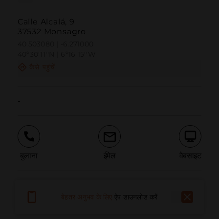
Calle Alcalá, 9
37532 Monsagro
40.503080 | -6.271000
40º30'11''N | 6º16'15''W
कैसे पहुंचें
-
बुलाना
ईमेल
वेबसाइट
समस्या की सूचना दें
बेहतर अनुभव के लिए
ऐप डाउनलोड करें