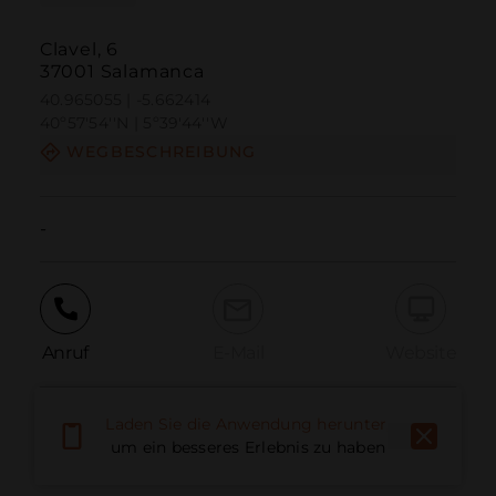
Clavel, 6
37001 Salamanca
40.965055 | -5.662414
40º57'54''N | 5º39'44''W
WEGBESCHREIBUNG
-
Anruf
E-Mail
Website
Laden Sie die Anwendung herunter,
Problem melden
um ein besseres Erlebnis zu haben