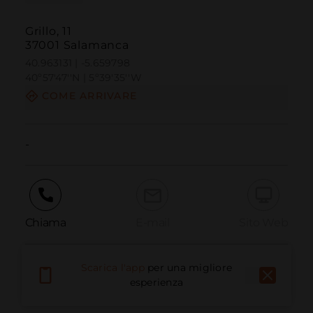
Grillo, 11
37001 Salamanca
40.963131 | -5.659798
40º57'47''N | 5º39'35''W
COME ARRIVARE
-
Chiama
E-mail
Sito Web
Scarica l'app
per una migliore
Segnala problema
esperienza