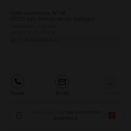
Calle Lavaderos, Nº 18
37270 San Felices de los Gallegos
40.850000 | -6.704167
40º51'0''N | 6º42'15''W
COM ARRIBAR-HI
-
Trucar
Email
Lloc Web
Descarrega l'app
per a una millor
Informar problema
experiència